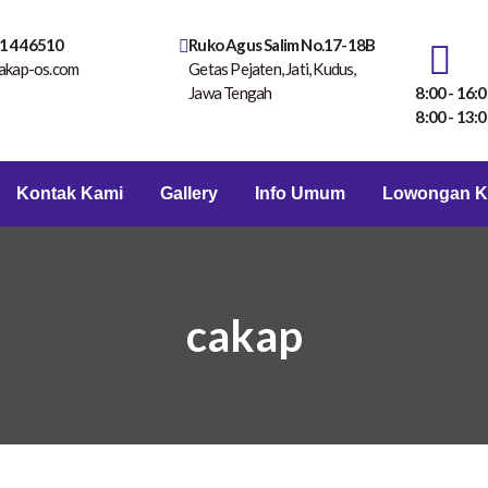
1 446510
Ruko Agus Salim No.17-18B
akap-os.com
Getas Pejaten, Jati, Kudus,
Jawa Tengah
8:00 - 16:0
8:00 - 13:0
Kontak Kami
Gallery
Info Umum
Lowongan K
cakap