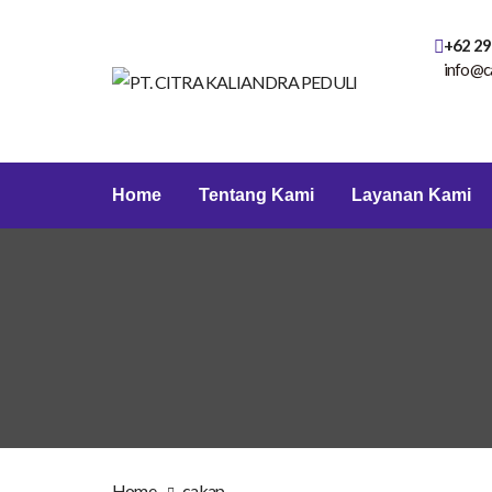
+62 29
info@c
Home
Tentang Kami
Layanan Kami
Home
cakap