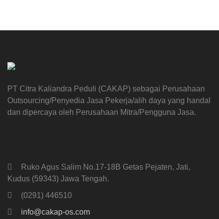
PT Citra Kaliandra Peduli (CAKAP) sebagai Perusahaan
Outsourcing/Penyedia Jasa Pekerja/alih daya yang handal
dan dipercaya oleh Perusahaan Mitra/Pengguna Jasa.
Ruko Agus Salim No.17-18B Getas Pejaten, Jati,
Kudus (59343) Jawa Tengah.
(0291) 446510
info@cakap-os.com