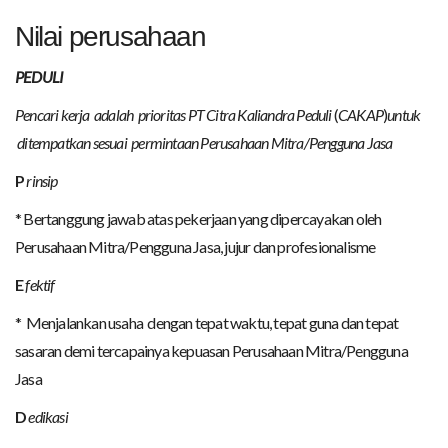
Nilai perusahaan
PEDULI
Pencari kerja adalah prioritas PT Citra Kaliandra Peduli
(
CAKAP
)
untuk
ditempatkan sesuai permintaan
Perusahaan Mitra/Pengguna Jasa
P
rinsip
* Bertanggung jawab atas pekerjaan yang dipercayakan oleh
Perusahaan Mitra/Pengguna Jasa, jujur dan profesionalisme
E
fektif
* Menjalankan usaha dengan tepat waktu, tepat guna dan tepat
sasaran demi tercapainya kepuasan Perusahaan Mitra/Pengguna
Jasa
D
edikasi