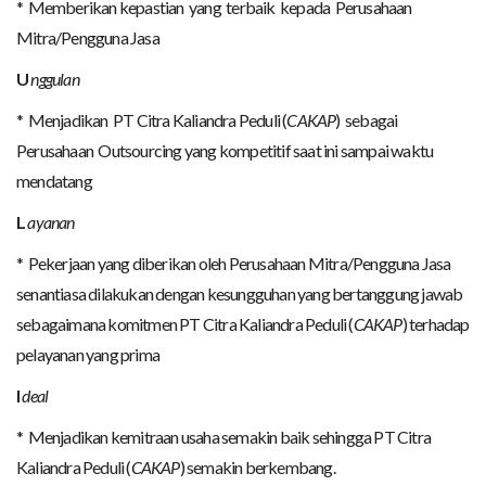
* Memberikan kepastian yang terbaik kepada Perusahaan
Mitra/Pengguna Jasa
U
nggulan
* Menjadikan PT Citra Kaliandra Peduli (
CAKAP
) sebagai
Perusahaan Outsourcing yang kompetitif saat ini sampai waktu
mendatang
L
ayanan
* Pekerjaan yang diberikan oleh Perusahaan Mitra/Pengguna Jasa
senantiasa dilakukan dengan kesungguhan yang bertanggung jawab
sebagaimana komitmen PT Citra Kaliandra Peduli (
CAKAP
) terhadap
pelayanan yang prima
I
deal
* Menjadikan kemitraan usaha semakin baik sehingga PT Citra
Kaliandra Peduli (
CAKAP
) semakin berkembang.