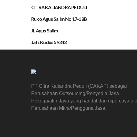
CITRA KALIANDRA PEDULI
Ruko Agus Salim No 17-18B
Jl. Agus Salim
Jati, Kudus 59343
PT Citra Kaliandra Peduli (CAKAP) sebagai
Perusahaan Outsourcing/Penyedia Jasa
Pekerja/alih daya yang handal dan dipercaya ol
Perusahaan Mitra/Pengguna Jasa.