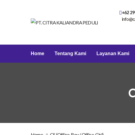
+62 29
info@c
Home
Tentang Kami
Layanan Kami
C
Home
CS (Office-Boy / Office-Girl)