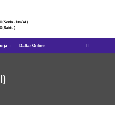
0 ( Senin - Jum`at )
0 ( Sabtu )
erja
Daftar Online
l)