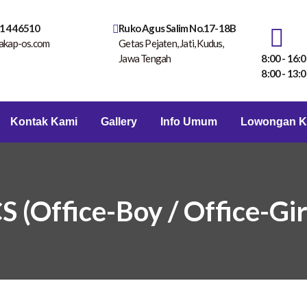
1 446510
Ruko Agus Salim No.17-18B
akap-os.com
Getas Pejaten, Jati, Kudus,
Jawa Tengah
8:00 - 16:0
8:00 - 13:0
Kontak Kami
Gallery
Info Umum
Lowongan K
S (Office-Boy / Office-Gir