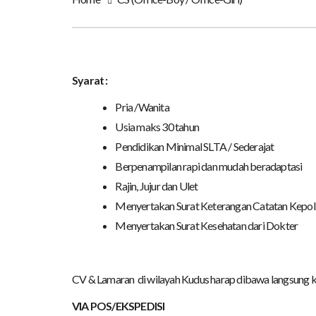
Syarat :
Pria /Wanita
Usia maks 30 tahun
Pendidikan Minimal SLTA / Sederajat
Berpenampilan rapi dan mudah beradaptasi
Rajin, Jujur dan Ulet
Menyertakan Surat Keterangan Catatan Kepol
Menyertakan Surat Kesehatan dari Dokter
CV & Lamaran di wilayah Kudus harap dibawa langsung k
VIA POS/EKSPEDISI