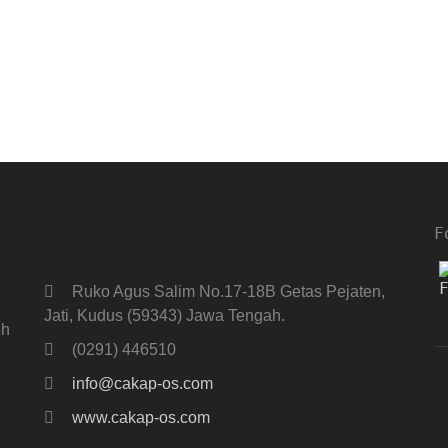
F
Ruko Agus Salim No.17-18B Getas Pejaten,
Jati, Kudus (59343) Jawa Tengah.
eh
(0291) 446510
info@cakap-os.com
www.cakap-os.com