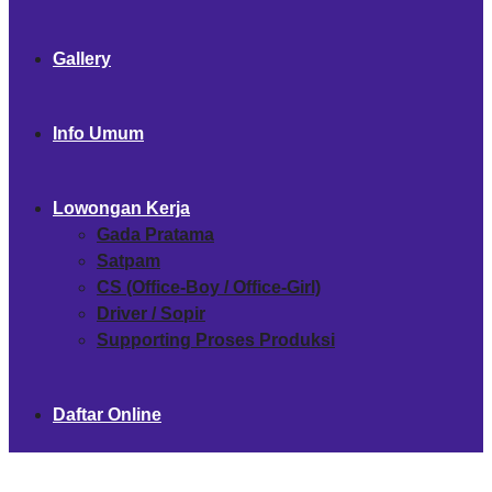
Gallery
Info Umum
Lowongan Kerja
Gada Pratama
Satpam
CS (Office-Boy / Office-Girl)
Driver / Sopir
Supporting Proses Produksi
Daftar Online