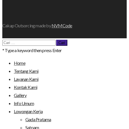
Cakap Outsorcing made by
NVMCode
Cari
untuk:
* Type a keyword then press Enter
Home
Tentang Kami
Layanan Kami
Kontak Kami
Gallery
Info Umum
Lowongan Kerja
Gada Pratama
Satpam