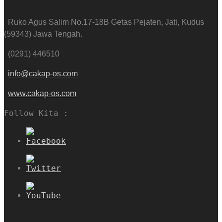
Ruko Agus Salim No.17-18B Getas Pejaten, Jati, Kudus
(59343) Jawa Tengah.
(0291) 446510
info@cakap-os.com
www.cakap-os.com
Follow Kita :