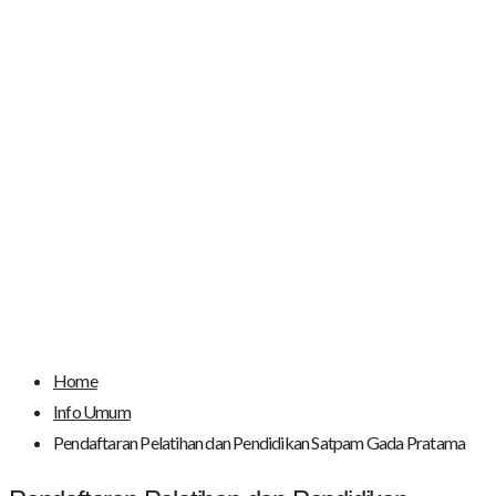
Pendaftaran Pelatihan
dan Pendidikan Satpam
Gada Pratama
Home
Info Umum
Pendaftaran Pelatihan dan Pendidikan Satpam Gada Pratama