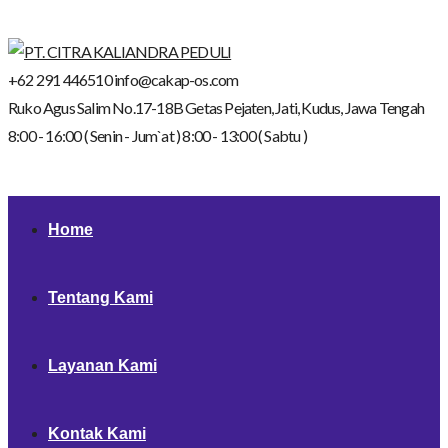
+62 291 446510
info@cakap-os.com
Ruko Agus Salim No.17-18B
Getas Pejaten, Jati, Kudus,
Jawa Tengah
8:00 - 16:00 ( Senin - Jum`at )
8:00 - 13:00 ( Sabtu )
Home
Tentang Kami
Layanan Kami
Kontak Kami