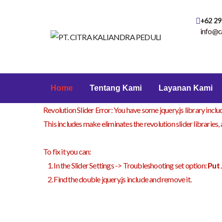
+62 29
info@c
Home
Tentang Kami
Layanan Kami
Revolution Slider Error: You have some jquery.js library includ
This includes make eliminates the revolution slider libraries,
To fix it you can:
1. In the Slider Settings -> Troubleshooting set option:
Put 
2. Find the double jquery.js include and remove it.