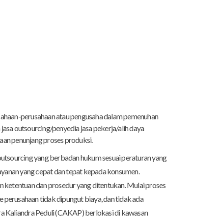
usahaan-perusahaan atau pengusaha dalam pemenuhan
jasa outsourcing/penyedia jasa pekerja/alih daya
aan penunjang proses produksi.
 outsourcing yang berbadan hukum sesuai peraturan yang
yanan yang cepat dan tepat kepada konsumen.
n ketentuan dan prosedur yang ditentukan. Mulai proses
 perusahaan tidak dipungut biaya, dan tidak ada
ra Kaliandra Peduli (CAKAP) berlokasi di kawasan