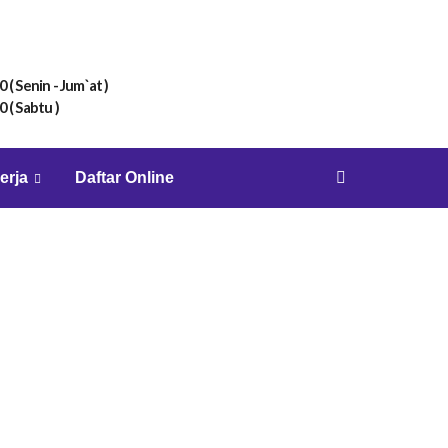
0 ( Senin - Jum`at )
0 ( Sabtu )
erja
Daftar Online