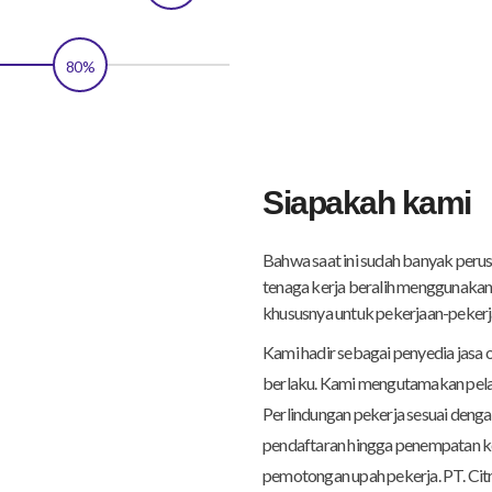
80%
Siapakah kami
Bahwa saat ini sudah banyak per
tenaga kerja beralih menggunakan 
khususnya untuk pekerjaan-pekerj
Kami hadir sebagai penyedia jasa
berlaku. Kami mengutamakan pela
Perlindungan pekerja sesuai denga
pendaftaran hingga penempatan ke
pemotongan upah pekerja. PT. Cit