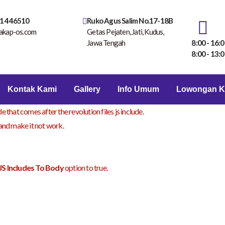
1 446510
Ruko Agus Salim No.17-18B
akap-os.com
Getas Pejaten, Jati, Kudus,
Jawa Tengah
8:00 - 16:0
8:00 - 13:0
Kontak Kami
Gallery
Info Umum
Lowongan K
e that comes after the revolution files js include.
 and make it not work.
JS Includes To Body
option to true.