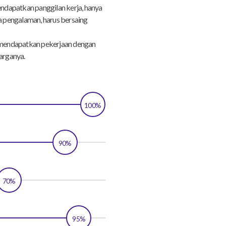
dapatkan panggilan kerja, hanya
a pengalaman, harus bersaing
mendapatkan pekerjaan dengan
arganya.
100%
90%
70%
95%