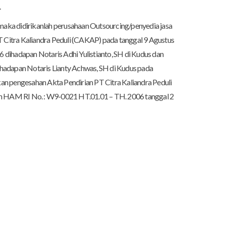
.
aka didirikanlah perusahaan Outsourcing/penyedia jasa
 PT Citra Kaliandra Peduli (CAKAP) pada tanggal 9 Agustus
 dihadapan Notaris Adhi Yulistianto, SH di Kudus dan
ihadapan Notaris Lianty Achwas, SH di Kudus pada
an pengesahan Akta Pendirian PT Citra Kaliandra Peduli
 HAM RI No. : W9-0021 HT.01.01 – TH. 2006 tanggal 2