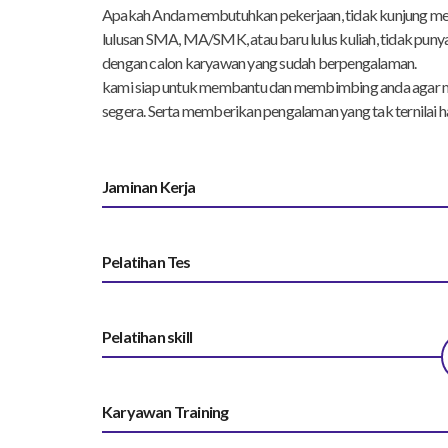
Apakah Anda membutuhkan pekerjaan, tidak kunjung men
lulusan SMA, MA/SMK, atau baru lulus kuliah, tidak puny
dengan calon karyawan yang sudah berpengalaman.
kami siap untuk membantu dan membimbing anda agar 
segera. Serta memberikan pengalaman yang tak ternilai h
Jaminan Kerja
Pelatihan Tes
Pelatihan skill
Karyawan Training