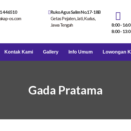
1 446510
Ruko Agus Salim No.17-18B
akap-os.com
Getas Pejaten, Jati, Kudus,
Jawa Tengah
8:00 - 16:0
8:00 - 13:0
Kontak Kami
Gallery
Info Umum
Lowongan K
Gada Pratama