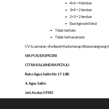
4×6 = 4 lembar
3×4 = 2 lembar
2×3 = 2 lembar
(background biru)
Tidak bertato
Tidak berkacamata
CV & Lamaran di wilayah Kudus harap dibawa langsung k
VIA POS/EKSPEDISI
CITRA KALIANDRA PEDULI
Ruko Agus Salim No 17-18B
Jl. Agus Salim
Jati, Kudus 59343