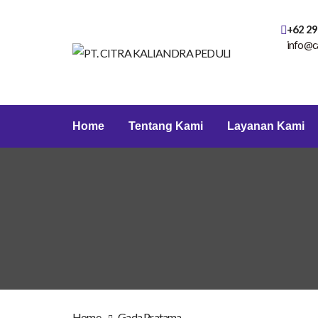
+62 29
info@c
Home
Tentang Kami
Layanan Kami
Home
Gada Pratama