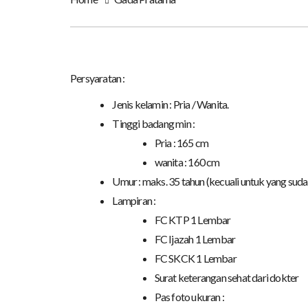
Persyaratan :
Jenis kelamin : Pria / Wanita.
Tinggi badang min :
Pria : 165 cm
wanita : 160 cm
Umur : maks. 35 tahun (kecuali untuk yang suda
Lampiran :
FC KTP 1 Lembar
FC Ijazah 1 Lembar
FC SKCK 1 Lembar
Surat keterangan sehat dari dokter
Pas foto ukuran :