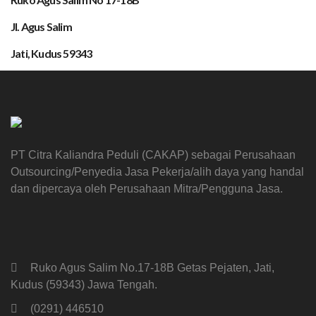
Jl. Agus Salim
Jati, Kudus 59343
PT Citra Kaliandra Peduli (CAKAP) sebagai Perusahaan
Outsourcing/Penyedia Jasa Pekerja/alih daya yang handal
dan dipercaya oleh Perusahaan Mitra/Pengguna Jasa.
Ruko Agus Salim No.17-18B Getas Pejaten, Jati,
Kudus (59343) Jawa Tengah.
(0291) 446510