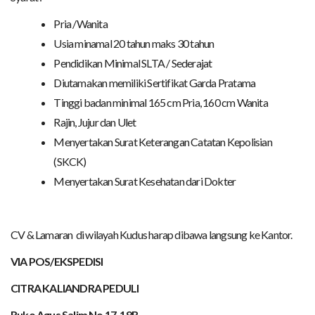
Pria /Wanita
Usia minamal 20 tahun maks 30 tahun
Pendidikan Minimal SLTA / Sederajat
Diutamakan memiliki Sertifikat Garda Pratama
Tinggi badan minimal 165 cm Pria, 160 cm Wanita
Rajin, Jujur dan Ulet
Menyertakan Surat Keterangan Catatan Kepolisian
(SKCK)
Menyertakan Surat Kesehatan dari Dokter
CV & Lamaran di wilayah Kudus harap dibawa langsung ke Kantor.
VIA POS/EKSPEDISI
CITRA KALIANDRA PEDULI
Ruko Agus Salim No 17-18B