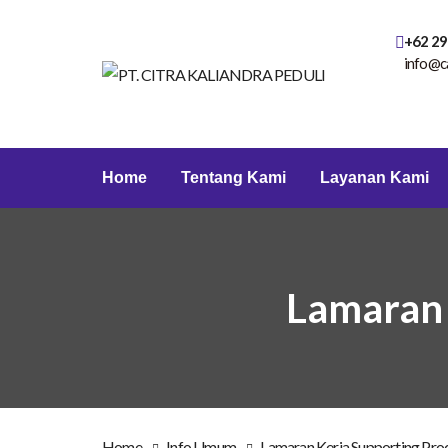
+62 29
info@c
Home
Tentang Kami
Layanan Kami
Lamaran 
Home
Info Umum
Lamaran Kerja Supporting Pro