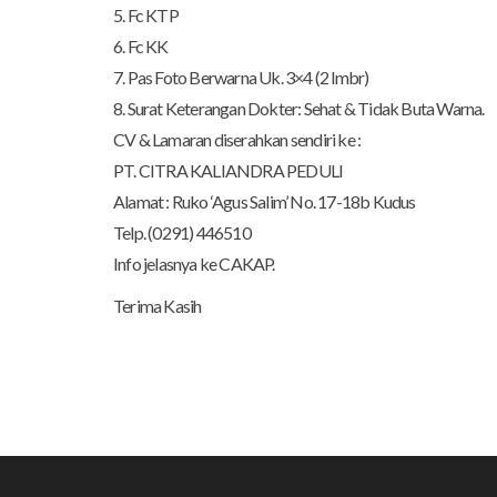
5. Fc KTP
6. Fc KK
7. Pas Foto Berwarna Uk. 3×4 (2 lmbr)
8. Surat Keterangan Dokter: Sehat & Tidak Buta Warna.
CV & Lamaran diserahkan sendiri ke :
PT. CITRA KALIANDRA PEDULI
Alamat : Ruko ‘Agus Salim’ No. 17-18b Kudus
Telp. (0291) 446510
Info jelasnya ke CAKAP.
Terima Kasih