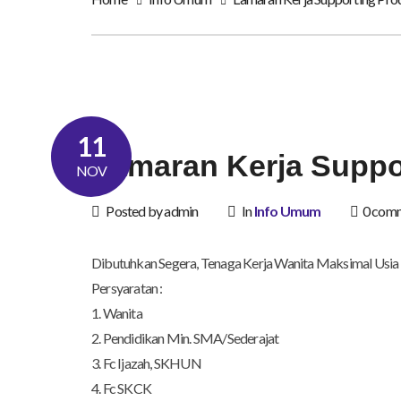
11
Lamaran Kerja Suppo
NOV
Posted by admin
In
Info Umum
0 com
Dibutuhkan Segera, Tenaga Kerja Wanita Maksimal Usia 
Persyaratan :
1. Wanita
2. Pendidikan Min. SMA/Sederajat
3. Fc Ijazah, SKHUN
4. Fc SKCK