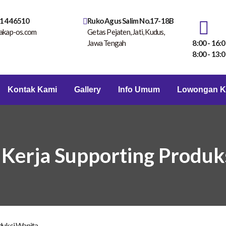
1 446510
Ruko Agus Salim No.17-18B
akap-os.com
Getas Pejaten, Jati, Kudus,
Jawa Tengah
8:00 - 16:0
8:00 - 13:0
Kontak Kami
Gallery
Info Umum
Lowongan K
Kerja Supporting Produk
duksi Wanita